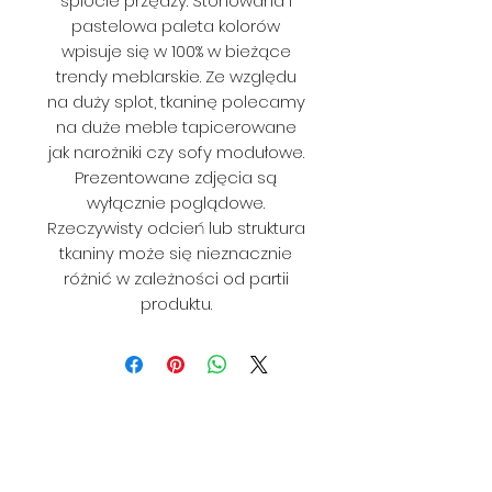
splocie przędzy. Stonowana i
pastelowa paleta kolorów
wpisuje się w 100% w bieżące
trendy meblarskie. Ze względu
na duży splot, tkaninę polecamy
na duże meble tapicerowane
jak narożniki czy sofy modułowe.
Prezentowane zdjęcia są
wyłącznie poglądowe.
Rzeczywisty odcień lub struktura
tkaniny może się nieznacznie
różnić w zależności od partii
produktu.