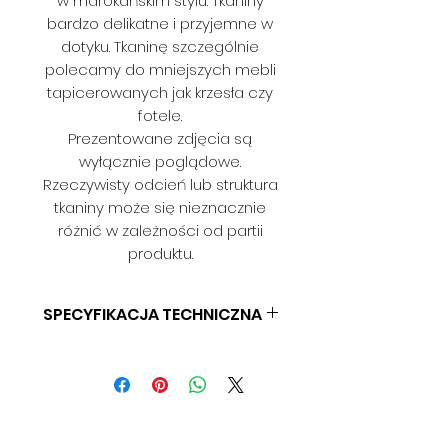
w marokańskim stylu. Tkaniny
bardzo delikatne i przyjemne w
dotyku. Tkaninę szczególnie
polecamy do mniejszych mebli
tapicerowanych jak krzesła czy
fotele.
Prezentowane zdjęcia są
wyłącznie poglądowe.
Rzeczywisty odcień lub struktura
tkaniny może się nieznacznie
różnić w zależności od partii
produktu.
SPECYFIKACJA TECHNICZNA
SKŁAD: 100% POLIESTER
GRAMATURA: BD
SZEROKOŚĆ: 140 CM
ODPORNOŚĆ NA ŚCIERANIE: BD