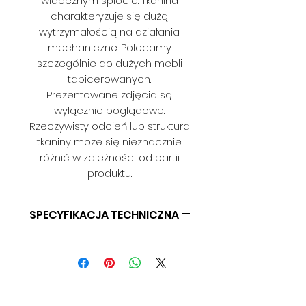
widocznym splocie. Tkanina
charakteryzuje się dużą
wytrzymałością na działania
mechaniczne. Polecamy
szczególnie do dużych mebli
tapicerowanych.
Prezentowane zdjęcia są
wyłącznie poglądowe.
Rzeczywisty odcień lub struktura
tkaniny może się nieznacznie
różnić w zależności od partii
produktu.
SPECYFIKACJA TECHNICZNA
SKŁAD: 81% PP 19% PES
GRAMATURA: 300 G/M2
SZEROKOŚĆ: 140 CM
ODPORNOŚĆ NA ŚCIERANIE: 30