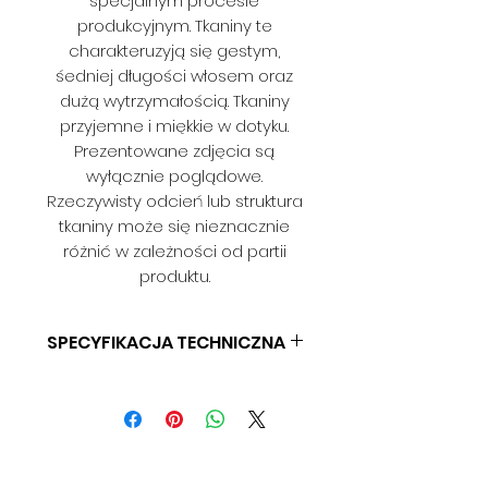
specjalnym procesie
produkcyjnym. Tkaniny te
charakteruzyją się gestym,
śedniej długości włosem oraz
dużą wytrzymałością. Tkaniny
przyjemne i miękkie w dotyku.
Prezentowane zdjęcia są
wyłącznie poglądowe.
Rzeczywisty odcień lub struktura
tkaniny może się nieznacznie
różnić w zależności od partii
produktu.
SPECYFIKACJA TECHNICZNA
SKŁAD: 100% POLIESTER
GRAMATURA: BD
SZEROKOŚĆ: 140 CM
ODPORNOŚĆ NA ŚCIERANIE: BD