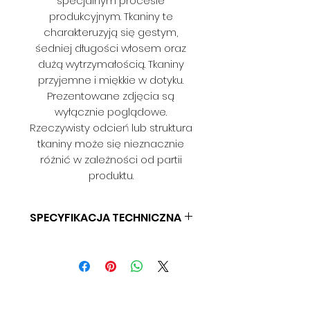
specjalnym procesie
produkcyjnym. Tkaniny te
charakteruzyją się gestym,
śedniej długości włosem oraz
dużą wytrzymałością. Tkaniny
przyjemne i miękkie w dotyku.
Prezentowane zdjęcia są
wyłącznie poglądowe.
Rzeczywisty odcień lub struktura
tkaniny może się nieznacznie
różnić w zależności od partii
produktu.
SPECYFIKACJA TECHNICZNA
SKŁAD: 100% POLIESTER
GRAMATURA: BD
SZEROKOŚĆ: 140 CM
ODPORNOŚĆ NA ŚCIERANIE: BD