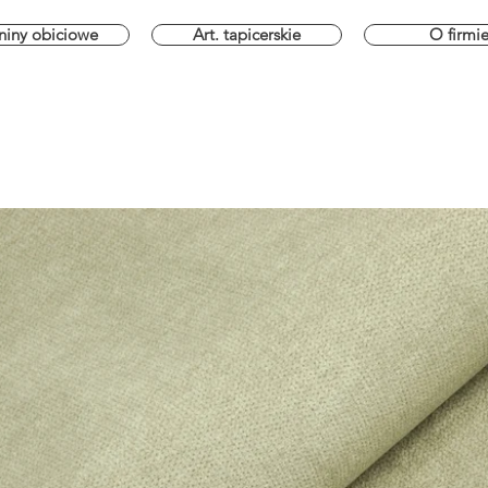
niny obiciowe
Art. tapicerskie
O firmi