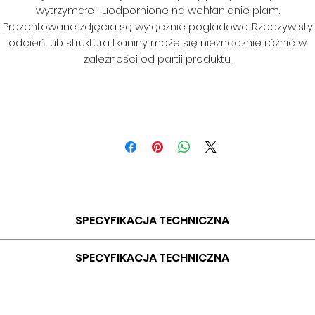
wytrzymałe i uodpornione na wchłanianie plam.
Prezentowane zdjęcia są wyłącznie poglądowe. Rzeczywisty
odcień lub struktura tkaniny może się nieznacznie różnić w
zależności od partii produktu.
SPECYFIKACJA TECHNICZNA
SKŁAD: 100% PES
SPECYFIKACJA TECHNICZNA
GRAMATURA: 310 G/M2
SZEROKOŚĆ: 140 CM
SKŁAD: 100% PES
ODPORNOŚĆ NA ŚCIERANIE: > 18 000 CYKLI
GRAMATURA: 435 G/MB