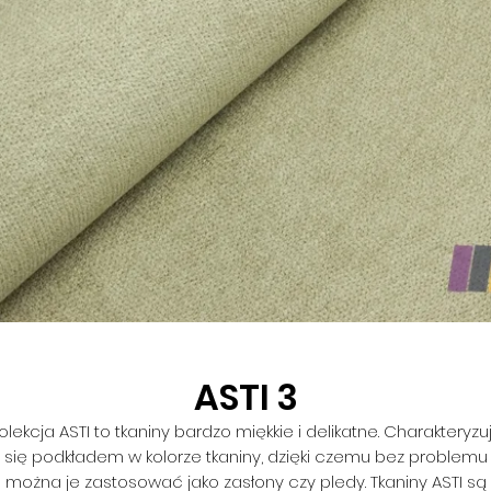
ASTI 3
olekcja ASTI to tkaniny bardzo miękkie i delikatne. Charakteryzu
się podkładem w kolorze tkaniny, dzięki czemu bez problemu
można je zastosować jako zasłony czy pledy. Tkaniny ASTI są