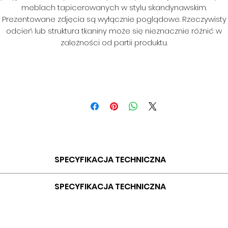
meblach tapicerowanych w stylu skandynawskim.
Prezentowane zdjęcia są wyłącznie poglądowe. Rzeczywisty
odcień lub struktura tkaniny może się nieznacznie różnić w
zależności od partii produktu.
SPECYFIKACJA TECHNICZNA
SKŁAD: 100% PES
SPECYFIKACJA TECHNICZNA
GRAMATURA: 400G/M2
SZEROKOŚĆ: 140 CM
SKŁAD: 100% PES
ODPORNOŚĆ NA ŚCIERANIE: 35 000 CYKLI
GRAMATURA: 435 G/MB