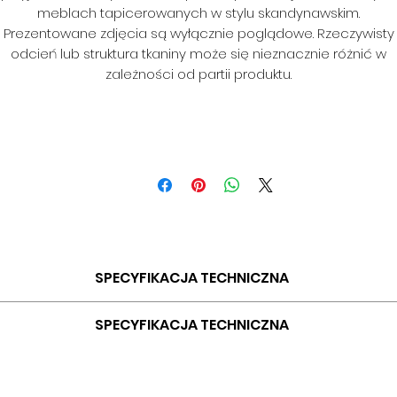
meblach tapicerowanych w stylu skandynawskim.
Prezentowane zdjęcia są wyłącznie poglądowe. Rzeczywisty
odcień lub struktura tkaniny może się nieznacznie różnić w
zależności od partii produktu.
SPECYFIKACJA TECHNICZNA
SKŁAD: 100% PES
SPECYFIKACJA TECHNICZNA
GRAMATURA: 400G/M2
SZEROKOŚĆ: 140 CM
SKŁAD: 100% PES
ODPORNOŚĆ NA ŚCIERANIE: 35 000 CYKLI
GRAMATURA: 435 G/MB