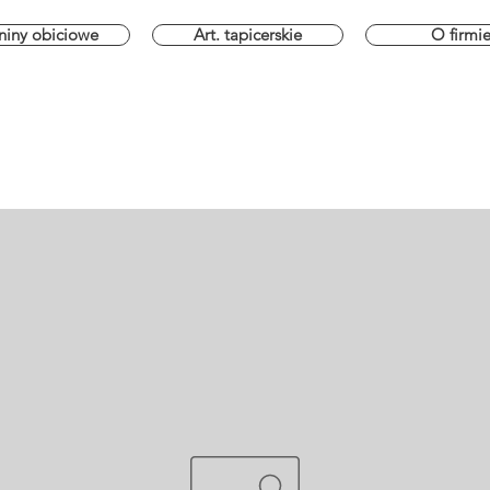
niny obiciowe
Art. tapicerskie
O firmi