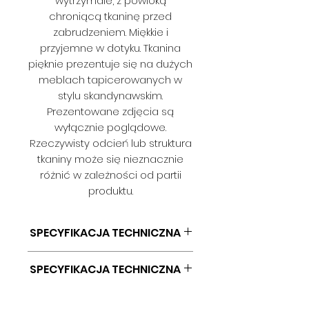
wytrzymałe, z powłoką
chroniącą tkaninę przed
zabrudzeniem. Miękkie i
przyjemne w dotyku. Tkanina
pięknie prezentuje się na dużych
meblach tapicerowanych w
stylu skandynawskim.
Prezentowane zdjęcia są
wyłącznie poglądowe.
Rzeczywisty odcień lub struktura
tkaniny może się nieznacznie
różnić w zależności od partii
produktu.
SPECYFIKACJA TECHNICZNA
SKŁAD: 100% PES
SPECYFIKACJA TECHNICZNA
GRAMATURA: 400G/M2
SZEROKOŚĆ: 140 CM
SKŁAD: 100% PES
ODPORNOŚĆ NA ŚCIERANIE: 35