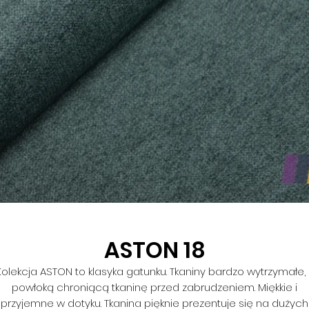
ASTON 18
Kolekcja ASTON to klasyka gatunku. Tkaniny bardzo wytrzymałe, 
powłoką chroniącą tkaninę przed zabrudzeniem. Miękkie i
przyjemne w dotyku. Tkanina pięknie prezentuje się na dużych