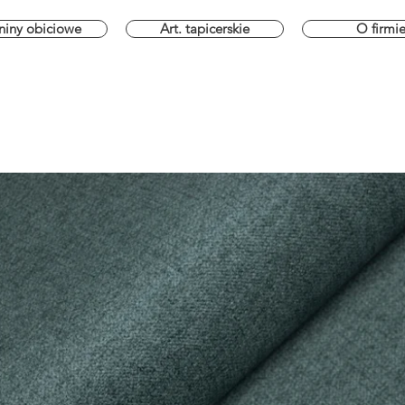
niny obiciowe
Art. tapicerskie
O firmi