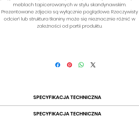
meblach tapicerowanych w stylu skandynawskim.
Prezentowane zdjęcia są wyłącznie poglądowe. Rzeczywisty
odcień lub struktura tkaniny może się nieznacznie różnić w
zależności od partii produktu.
SPECYFIKACJA TECHNICZNA
SKŁAD: 100% PES
SPECYFIKACJA TECHNICZNA
GRAMATURA: 400G/M2
SZEROKOŚĆ: 140 CM
SKŁAD: 100% PES
ODPORNOŚĆ NA ŚCIERANIE: 35 000 CYKLI
GRAMATURA: 435 G/MB