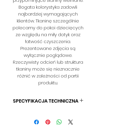
przypominjące tkaniny wełniane.
Bogata kolorystyka zadowli
najbardziej wymagających
klientów. Tkaninę szczególnie
polecamy do pokoi dziecięcych
ze względu na miły dotyk oraz
łatwość czyszczenia.
Prezentowane zdjęcia są
wyłącznie poglądowe.
Rzeczywisty odcień lub struktura
tkaniny może się nieznacznie
różnić w zależności od partii
produktu.
SPECYFIKACJA TECHNICZNA
SKŁAD: 100% PES
GRAMATURA: 380 G/M2
SZEROKOŚĆ: 140 CM
ODPORNOŚĆ NA ŚCIERANIE: > 90