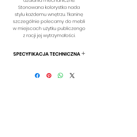
dzałania mechaniczne.
Stonowana kolorystka nada
stylu każdemu wnętrzu. Tkaninę
szczególnie polecamy do mebli
w miejscach użytku publiczengo
z racji jej wytrzymałości.
SPECYFIKACJA TECHNICZNA
SKŁAD: 100% POLIESTER
GRAMATURA: 270 G/M2
SZEROKOŚĆ: 140 CM
ODPORNOŚĆ NA ŚCIERANIE: 34
000 CYKLI