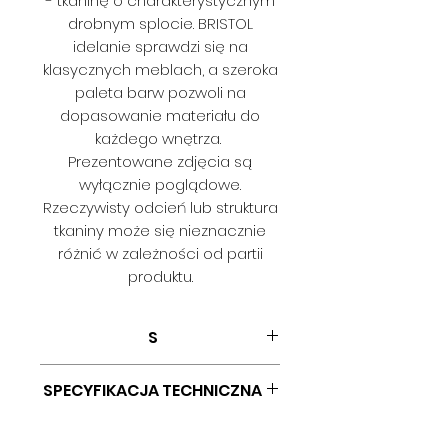
- tkaninę o charakterystycznym
drobnym splocie. BRISTOL
idelanie sprawdzi się na
klasycznych meblach, a szeroka
paleta barw pozwoli na
dopasowanie materiału do
każdego wnętrza.
Prezentowane zdjęcia są
wyłącznie poglądowe.
Rzeczywisty odcień lub struktura
tkaniny może się nieznacznie
różnić w zależności od partii
produktu.
S
SPECYFIKACJA TECHNICZNA
SKŁAD: 100% POLIESTER