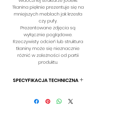
widocznej strukturze jodełki.
Tkanina pięknie prezentuje się na
mniejszych meblach jak krzesła
czy pufy.
Prezentowane zdjęcia są
wyłącznie poglądowe.
Rzeczywisty odcień lub struktura
tkaniny może się nieznacznie
różnić w zależności od partii
produktu.
SPECYFIKACJA TECHNICZNA
SKŁAD: 100% PES
GRAMATURA: 250 G/M2
SZEROKOŚĆ: 140 CM
ODPORNOŚĆ NA ŚCIERANIE: 50
000 CYKLI