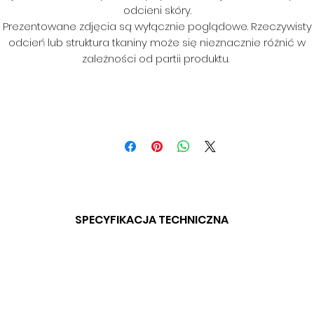
odcieni skóry.
Prezentowane zdjęcia są wyłącznie poglądowe. Rzeczywisty
odcień lub struktura tkaniny może się nieznacznie różnić w
zależności od partii produktu.
SPECYFIKACJA TECHNICZNA
SKŁAD: 100% PES
GRAMATURA: 320 G/M
SZEROKOŚĆ: 145 CM
ODPORNOŚĆ NA ŚCIERANIE: 16 000 CYKLI