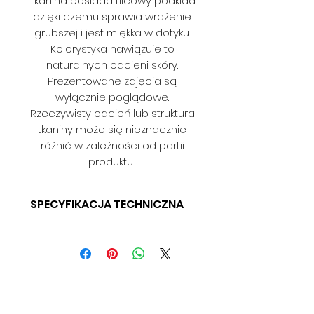
Tkanina posiada filcowy podkład
dzięki czemu sprawia wrażenie
grubszej i jest miękka w dotyku.
Kolorystyka nawiązuje to
naturalnych odcieni skóry.
Prezentowane zdjęcia są
wyłącznie poglądowe.
Rzeczywisty odcień lub struktura
tkaniny może się nieznacznie
różnić w zależności od partii
produktu.
SPECYFIKACJA TECHNICZNA
SKŁAD: 100% PES
GRAMATURA: 320 G/M
SZEROKOŚĆ: 145 CM
ODPORNOŚĆ NA ŚCIERANIE: 16
000 CYKLI