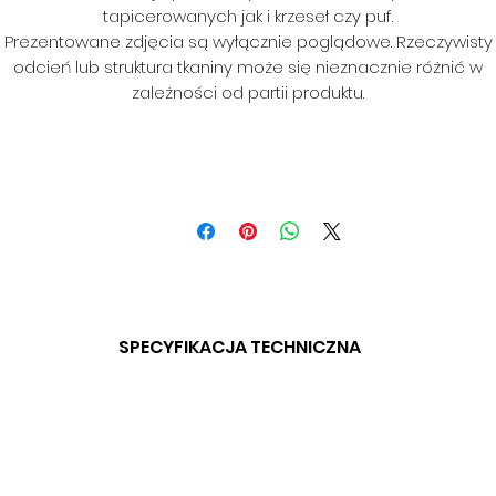
tapicerowanych jak i krzeseł czy puf.
Prezentowane zdjęcia są wyłącznie poglądowe. Rzeczywisty
odcień lub struktura tkaniny może się nieznacznie różnić w
zależności od partii produktu.
SPECYFIKACJA TECHNICZNA
SKŁAD: 100% POLIESTER
GRAMATURA: 250 G/M2
SZEROKOŚĆ: 140 CM
ODPORNOŚĆ NA ŚCIERANIE: 50 000 CYKLI