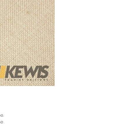
e.
ie