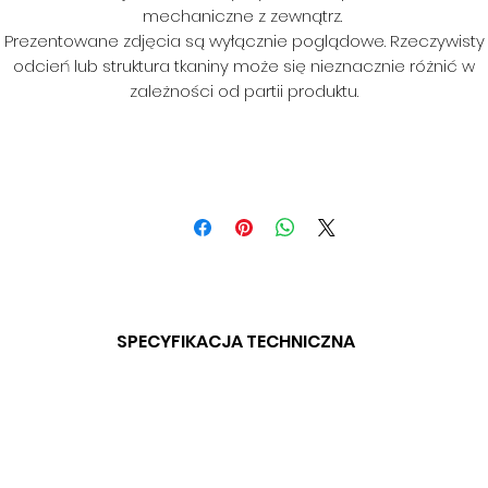
mechaniczne z zewnątrz.
Prezentowane zdjęcia są wyłącznie poglądowe. Rzeczywisty
odcień lub struktura tkaniny może się nieznacznie różnić w
zależności od partii produktu.
SPECYFIKACJA TECHNICZNA
SKŁAD: 100% POLIESTER
GRAMATURA: BD
SZEROKOŚĆ: 140 CM
ODPORNOŚĆ NA ŚCIERANIE: BD