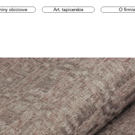
niny obiciowe
Art. tapicerskie
O firmi