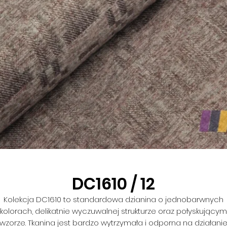
DC1610 / 12
Kolekcja DC1610 to standardowa dzianina o jednobarwnych
kolorach, delikatnie wyczuwalnej strukturze oraz połyskującym
wzorze. Tkanina jest bardzo wytrzymała i odporna na działani