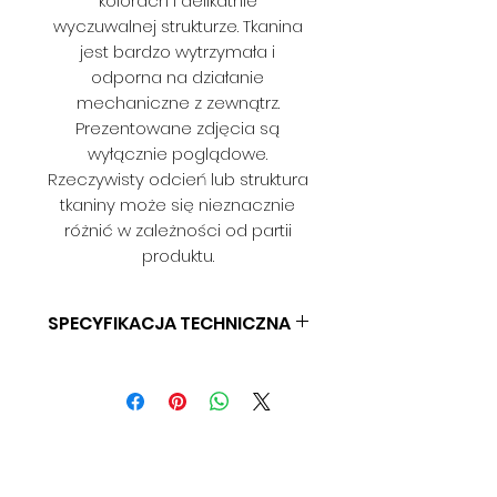
kolorach i delikatnie
wyczuwalnej strukturze. Tkanina
jest bardzo wytrzymała i
odporna na działanie
mechaniczne z zewnątrz.
Prezentowane zdjęcia są
wyłącznie poglądowe.
Rzeczywisty odcień lub struktura
tkaniny może się nieznacznie
różnić w zależności od partii
produktu.
SPECYFIKACJA TECHNICZNA
SKŁAD: 100% POLIESTER
GRAMATURA: BD
SZEROKOŚĆ: 140 CM
ODPORNOŚĆ NA ŚCIERANIE: BD