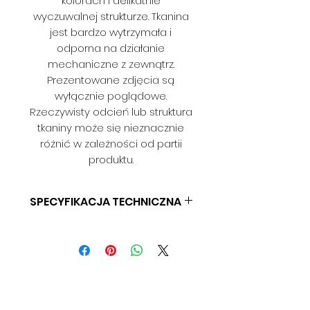
kolorach i delikatnie
wyczuwalnej strukturze. Tkanina
jest bardzo wytrzymała i
odporna na działanie
mechaniczne z zewnątrz.
Prezentowane zdjęcia są
wyłącznie poglądowe.
Rzeczywisty odcień lub struktura
tkaniny może się nieznacznie
różnić w zależności od partii
produktu.
SPECYFIKACJA TECHNICZNA
SKŁAD: 100% POLIESTER
GRAMATURA: BD
SZEROKOŚĆ: 140 CM
ODPORNOŚĆ NA ŚCIERANIE: BD