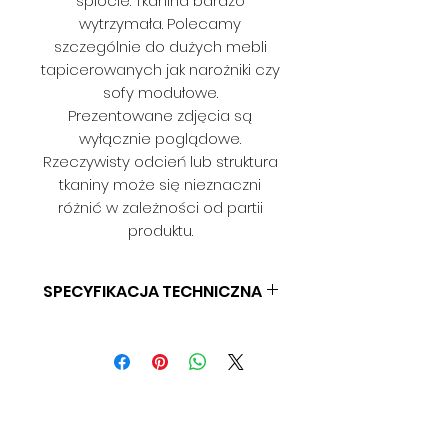
splocie. Tkanina bardzo
wytrzymała. Polecamy
szczególnie do dużych mebli
tapicerowanych jak narożniki czy
sofy modułowe.
Prezentowane zdjęcia są
wyłącznie poglądowe.
Rzeczywisty odcień lub struktura
tkaniny może się nieznaczni
różnić w zależności od partii
produktu.
SPECYFIKACJA TECHNICZNA
SKŁAD: 100% PES
GRAMATURA: 360 G/M2
SZEROKOŚĆ: 140 CM
ODPORNOŚĆ NA ŚCIERANIE: 30
000 CYKLI