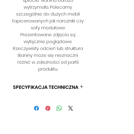
splocie. Tkanina bardzo
wytrzymała. Polecamy
szczególnie do dużych mebli
tapicerowanych jak narożniki czy
sofy modułowe.
Prezentowane zdjęcia są
wyłącznie poglądowe.
Rzeczywisty odcień lub struktura
tkaniny może się nieznaczni
różnić w zależności od partii
produktu.
SPECYFIKACJA TECHNICZNA
SKŁAD: 100% PES
GRAMATURA: 360 G/M2
SZEROKOŚĆ: 140 CM
ODPORNOŚĆ NA ŚCIERANIE: 30
000 CYKLI