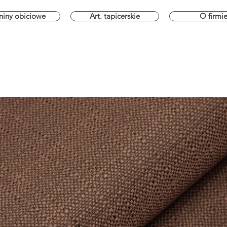
niny obiciowe
Art. tapicerskie
O firmi