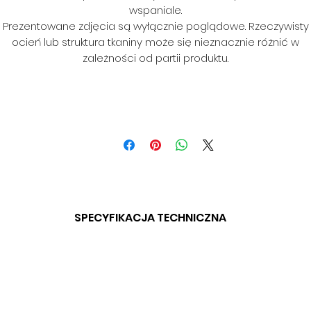
wspaniale.
Prezentowane zdjęcia są wyłącznie poglądowe. Rzeczywisty
ocień lub struktura tkaniny może się nieznacznie różnić w
zależności od partii produktu.
SPECYFIKACJA TECHNICZNA
SKŁAD: 100% POLIESTER
GRAMATURA: 320 G/M2
SZEROKOŚĆ: 140 CM
ODPORNOŚĆ NA ŚCIERANIE: 35 000 CYKLI
TECHNOLOGIA CLEANABOO