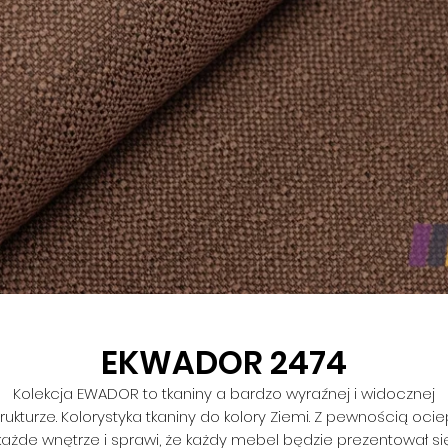
EKWADOR 2474
Kolekcja EWADOR to tkaniny a bardzo wyraźnej i widocznej
trukturze. Kolorystyka tkaniny do kolory Ziemi. Z pewnością ociep
każde wnętrze i sprawi, że każdy mebel będzie prezentował si