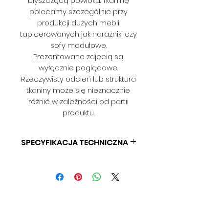
błyszczącą powłoką. Tkaninę
polecamy szczególnie przy
produkcji dużych mebli
tapicerowanych jak narażniki czy
sofy modułowe.
Prezentowane zdjęcią są
wyłącznie poglądowe.
Rzeczywisty odcień lub struktura
tkaniny może się nieznacznie
różnić w zależności od partii
produktu.
SPECYFIKACJA TECHNICZNA
SKŁAD: 100% PES
GRAMATURA: BD
SZEROKOŚĆ: 140 CM
ODPORNOŚĆ NA ŚCIERANIE: 45
000 CYKLI