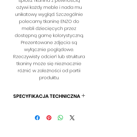
splotu. Tkanina z pewnością
ożywi każdy meble i nada mu
unikatowy wygląd. Szczególnie
polecamy tkaninę ENZO do
mebli dziecięcych przez
dostępną gamę kolorystyczną.
Prezentowane zdjęcia są
wyłącznie poglądowe.
Rzeczywisty odcień lub struktura
tkaniny może się nieznacznie
różnić w zależności od partii
produktu.
SPECYFIKACJA TECHNICZNA
SKŁAD: 100% POLIESTER
GRAMATURA: 315 G/M2
SZEROKOŚĆ: 140 CM
ODPORNOŚĆ NA ŚCIERANIE: 40