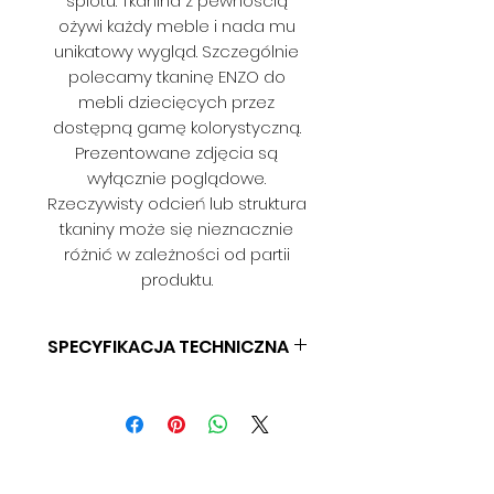
splotu. Tkanina z pewnością
ożywi każdy meble i nada mu
unikatowy wygląd. Szczególnie
polecamy tkaninę ENZO do
mebli dziecięcych przez
dostępną gamę kolorystyczną.
Prezentowane zdjęcia są
wyłącznie poglądowe.
Rzeczywisty odcień lub struktura
tkaniny może się nieznacznie
różnić w zależności od partii
produktu.
SPECYFIKACJA TECHNICZNA
SKŁAD: 100% POLIESTER
GRAMATURA: 315 G/M2
SZEROKOŚĆ: 140 CM
ODPORNOŚĆ NA ŚCIERANIE: 40