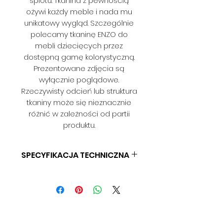
splotu. Tkanina z pewnością
ożywi każdy meble i nada mu
unikatowy wygląd. Szczególnie
polecamy tkaninę ENZO do
mebli dziecięcych przez
dostępną gamę kolorystyczną.
Prezentowane zdjęcia są
wyłącznie poglądowe.
Rzeczywisty odcień lub struktura
tkaniny może się nieznacznie
różnić w zależności od partii
produktu.
SPECYFIKACJA TECHNICZNA
SKŁAD: 100% POLIESTER
GRAMATURA: 315 G/M2
SZEROKOŚĆ: 140 CM
ODPORNOŚĆ NA ŚCIERANIE: 40