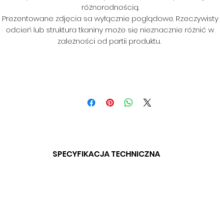
różnorodnością.
Prezentowane zdjęcia sa wyłącznie poglądowe. Rzeczywisty
odcień lub struktura tkaniny może się nieznacznie różnić w
zależności od partii produktu.
SPECYFIKACJA TECHNICZNA
SKŁAD: 100% PES
GRAMATURA: 250 G/M2
SZEROKOŚĆ: 140 CM
ODPORNOŚĆ NA ŚCIERANIE: > 30 000 CYKLI