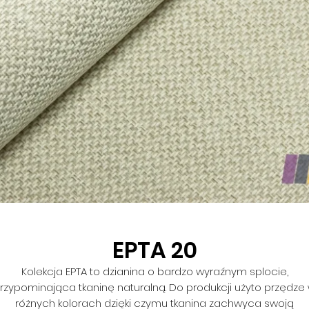
EPTA 20
Kolekcja EPTA to dzianina o bardzo wyraźnym splocie,
rzypominająca tkaninę naturalną. Do produkcji użyto przędze
różnych kolorach dzięki czymu tkanina zachwyca swoją