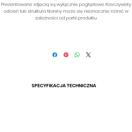
Prezentowane zdjęcią są wyłącznie poglądowe. Rzeczywisty
odcień lub struktura tkaniny może się nieznacznie różnić w
zależności od partii produktu.
SPECYFIKACJA TECHNICZNA
SKŁAD: 100% PES
GRAMATURA: 300 G/M2
SZEROKOŚĆ: 140 CM
ODPORNOŚĆ NA ŚCIERANIE: 45 000 CYKLI