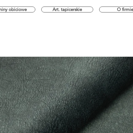
niny obiciowe
Art. tapicerskie
O firmi