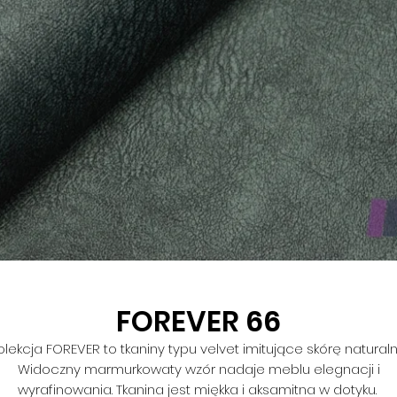
FOREVER 66
olekcja FOREVER to tkaniny typu velvet imitujące skórę naturaln
Widoczny marmurkowaty wzór nadaje meblu elegnacji i
wyrafinowania. Tkanina jest miękka i aksamitna w dotyku.