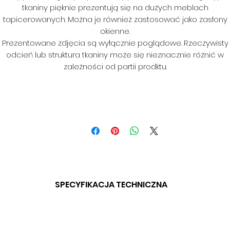
tkaniny pięknie prezentują się na dużych meblach
tapicerowanych. Można je również zastosować jako zasłony
okienne.
Prezentowane zdjęcia są wyłącznie poglądowe. Rzeczywisty
odcień lub struktura tkaniny może się nieznacznie różnić w
zależności od partii prodktu.
SPECYFIKACJA TECHNICZNA
SKŁAD: 100% POLIESTER
GRAMATURA: BD
SZEROKOŚĆ: 140 CM