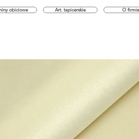
niny obiciowe
Art. tapicerskie
O firmi