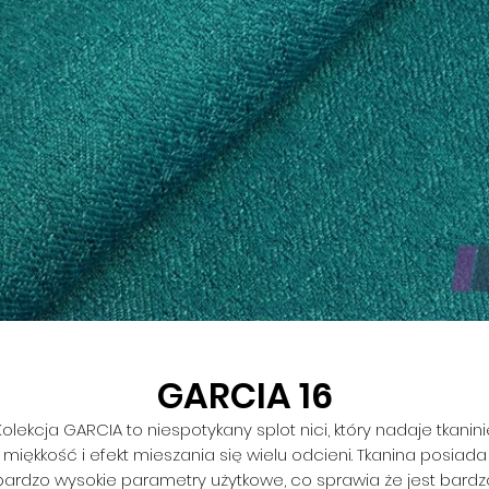
GARCIA 16
Kolekcja GARCIA to niespotykany splot nici, który nadaje tkanini
miękkość i efekt mieszania się wielu odcieni. Tkanina posiada
bardzo wysokie parametry użytkowe, co sprawia że jest bardz