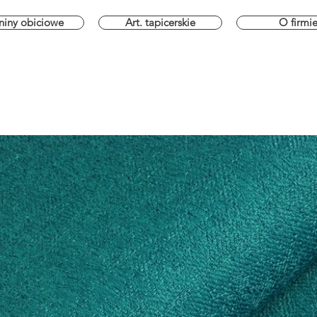
niny obiciowe
Art. tapicerskie
O firmi