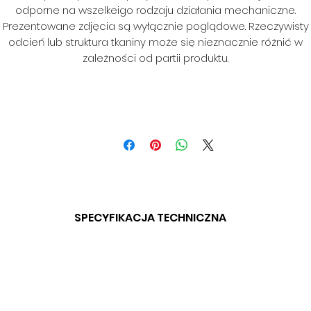
odporne na wszelkeigo rodzaju działania mechaniczne.
Prezentowane zdjęcia są wyłącznie poglądowe. Rzeczywisty
odcień lub struktura tkaniny może się nieznacznie różnić w
zależności od partii produktu.
SPECYFIKACJA TECHNICZNA
SKŁAD: 100% PES
GRAMATURA: BD
SZEROKOŚĆ: 140 CM
ODPRONOŚĆ NA ŚCIERANIE: 40 000 CYKLI