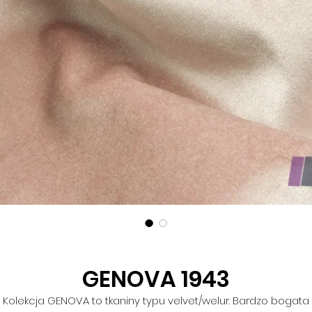
GENOVA 1943
Kolekcja GENOVA to tkaniny typu velvet/welur. Bardzo bogata