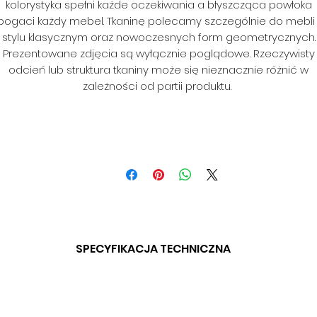
kolorystyka spełni każde oczekiwania a błyszcząca powłoka
bogaci każdy mebel. Tkaninę polecamy szczególnie do mebli
stylu klasycznym oraz nowoczesnych form geometrycznych.
Prezentowane zdjęcia są wyłącznie poglądowe. Rzeczywisty
odcień lub struktura tkaniny może się nieznacznie różnić w
zależności od partii produktu.
SPECYFIKACJA TECHNICZNA
SKŁAD: 100% PES
GRAMATURA: 350 G/M2
SZEROKOŚĆ: 140 CM