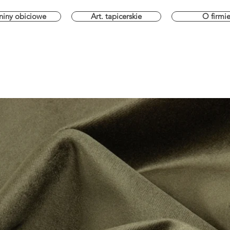
niny obiciowe
Art. tapicerskie
O firmi