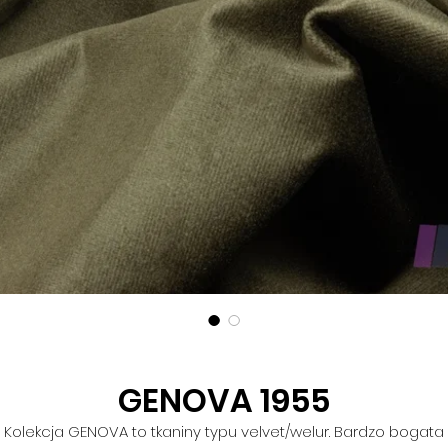
GENOVA 1955
Kolekcja GENOVA to tkaniny typu velvet/welur. Bardzo bogata