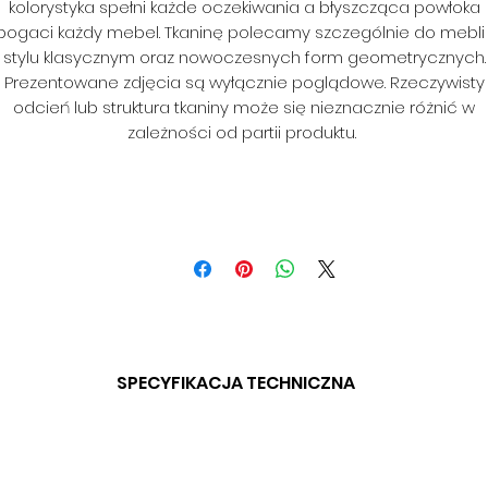
kolorystyka spełni każde oczekiwania a błyszcząca powłoka
bogaci każdy mebel. Tkaninę polecamy szczególnie do mebli
stylu klasycznym oraz nowoczesnych form geometrycznych.
Prezentowane zdjęcia są wyłącznie poglądowe. Rzeczywisty
odcień lub struktura tkaniny może się nieznacznie różnić w
zależności od partii produktu.
SPECYFIKACJA TECHNICZNA
SKŁAD: 100% PES
GRAMATURA: 350 G/M2
SZEROKOŚĆ: 140 CM