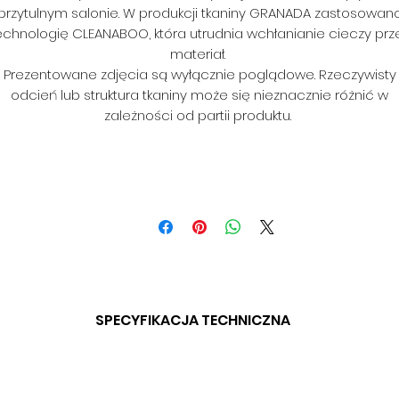
przytulnym salonie. W produkcji tkaniny GRANADA zastosowan
echnologię CLEANABOO, która utrudnia wchłanianie cieczy prz
materiał.
Prezentowane zdjęcia są wyłącznie poglądowe. Rzeczywisty
odcień lub struktura tkaniny może się nieznacznie różnić w
zależności od partii produktu.
SPECYFIKACJA TECHNICZNA
SKŁAD: 100% POLIESTER
GRAMATURA: 320 G/M2 (+/- 5%)
SZEROKOŚĆ 142 CM (+/- 3CM)