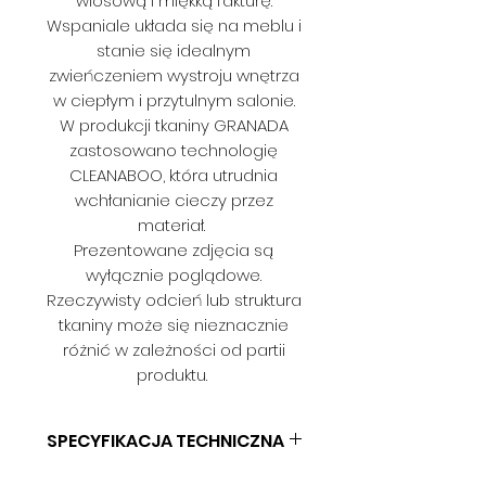
włosową i miękką fakturę.
Wspaniale układa się na meblu i
stanie się idealnym
zwieńczeniem wystroju wnętrza
w ciepłym i przytulnym salonie.
W produkcji tkaniny GRANADA
zastosowano technologię
CLEANABOO, która utrudnia
wchłanianie cieczy przez
materiał.
Prezentowane zdjęcia są
wyłącznie poglądowe.
Rzeczywisty odcień lub struktura
tkaniny może się nieznacznie
różnić w zależności od partii
produktu.
SPECYFIKACJA TECHNICZNA
SKŁAD: 100% POLIESTER