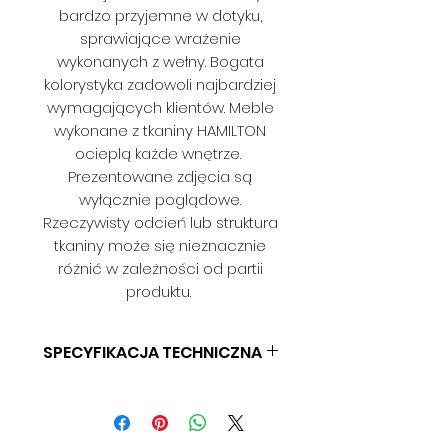
bardzo przyjemne w dotyku,
sprawiające wrażenie
wykonanych z wełny. Bogata
kolorystyka zadowoli najbardziej
wymagających klientów. Meble
wykonane z tkaniny HAMILTON
ocieplą każde wnętrze.
Prezentowane zdjęcia są
wyłącznie poglądowe.
Rzeczywisty odcień lub struktura
tkaniny może się nieznacznie
różnić w zależności od partii
produktu.
SPECYFIKACJA TECHNICZNA
SKŁAD: 100% POLIESTER
GRAMATURA: 300 G/M2
SZEROKOŚĆ: 142 CM (+/- 3CM)