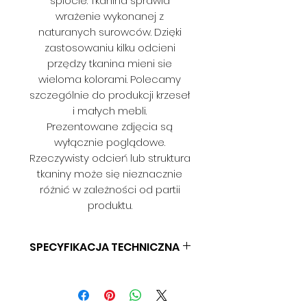
splocie. Tkanina sprawia
wrażenie wykonanej z
naturanych surowców. Dzięki
zastosowaniu kilku odcieni
przędzy tkanina mieni sie
wieloma kolorami. Polecamy
szczególnie do produkcji krzeseł
i małych mebli.
Prezentowane zdjęcia są
wyłącznie poglądowe.
Rzeczywisty odcień lub struktura
tkaniny może się nieznacznie
różnić w zależności od partii
produktu.
SPECYFIKACJA TECHNICZNA
SKŁAD: 100% PES
GRAMATURA: BD
SZEROKOŚĆ: 140 CM