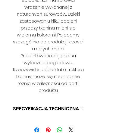
splocie. Tkanina sprawia
wrażenie wykonanej z
naturanych surowców. Dzięki
zastosowaniu kilku odcieni
przędzy tkanina mieni sie
wieloma kolorami. Polecamy
szczególnie do produkcji krzeseł
i małych mebli.
Prezentowane zdjęcia są
wyłącznie poglądowe.
Rzeczywisty odcień lub struktura
tkaniny może się nieznacznie
różnić w zależności od partii
produktu.
SPECYFIKACJA TECHNICZNA
SKŁAD: 100% PES
GRAMATURA: BD
SZEROKOŚĆ: 140 CM