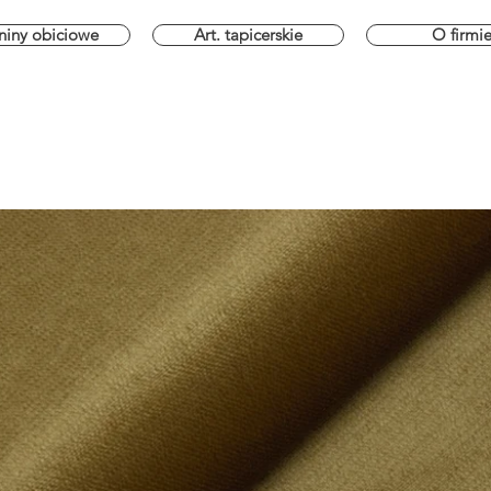
niny obiciowe
Art. tapicerskie
O firmi