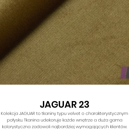
JAGUAR 23
Kolekcja JAGUAR to tkaniny typu velvet o charakterystycznym
połysku. Tkanina udekoruje każde wnętrze a duża gama
kolorystyczna zadowoli najbardziej wymagających klientów.