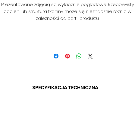
Prezentowane zdjęcią są wyłącznie poglądowe. Rzeczywisty
odcień lub struktura tkaniny może się nieznacznie różnić w
zależności od partii produktu.
SPECYFIKACJA TECHNICZNA
SKŁAD: 100% PES
GRAMATURA: BD
SZEROKOŚĆ: 140CM
ODPORNOŚĆ NA ŚCIERANIE: BD