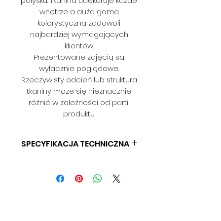
połysku. Tkanina udekoruje każde
wnętrze a duża gama
kolorystyczna zadowoli
najbardziej wymagających
klientów.
Prezentowane zdjęcią są
wyłącznie poglądowe.
Rzeczywisty odcień lub struktura
tkaniny może się nieznacznie
różnić w zależności od partii
produktu.
SPECYFIKACJA TECHNICZNA
SKŁAD: 100% PES
GRAMATURA: BD
SZEROKOŚĆ: 140CM
ODPORNOŚĆ NA ŚCIERANIE: BD