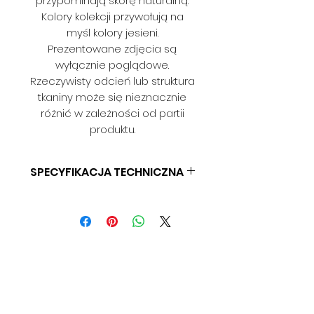
przypominają skórę naturalną.
Kolory kolekcji przywołują na
myśl kolory jesieni.
Prezentowane zdjęcia są
wyłącznie poglądowe.
Rzeczywisty odcień lub struktura
tkaniny może się nieznacznie
różnić w zależności od partii
produktu.
SPECYFIKACJA TECHNICZNA
SKŁAD: 100% PES
GRAMATURA: 280 G/M2
SZEROKOŚĆ: 140 CM
ODPORNOŚĆ NA ŚCIERANIE: 19
000 CYKLI