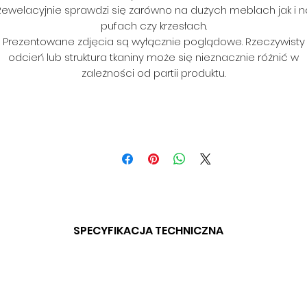
Rewelacyjnie sprawdzi się zarówno na dużych meblach jak i n
pufach czy krzesłach.
Prezentowane zdjęcia są wyłącznie poglądowe. Rzeczywisty
odcień lub struktura tkaniny może się nieznacznie różnić w
zależności od partii produktu.
SPECYFIKACJA TECHNICZNA
SKŁAD: 100% PES
GRAMATURA: 406 G/M
SZEROKOŚĆ: 140 CM
ODPORNOŚĆ NA ŚCIERANIE: > 45 000 CYKLI