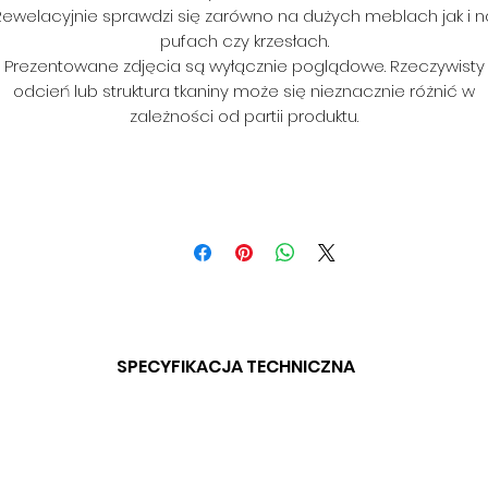
Rewelacyjnie sprawdzi się zarówno na dużych meblach jak i n
pufach czy krzesłach.
Prezentowane zdjęcia są wyłącznie poglądowe. Rzeczywisty
odcień lub struktura tkaniny może się nieznacznie różnić w
zależności od partii produktu.
SPECYFIKACJA TECHNICZNA
SKŁAD: 100% PES
GRAMATURA: 406 G/M
SZEROKOŚĆ: 140 CM
ODPORNOŚĆ NA ŚCIERANIE: > 45 000 CYKLI