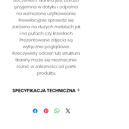
tłoczeniem. Tkanina jest bardzo
przyjemna w dotyku i odporna
na wzmożone użytkoweanie.
Rewelacyjnie sprawdzi się
zarówno na dużych meblach jak
i na pufach czy krzesłach.
Prezentowane zdjęcia są
wyłącznie poglądowe.
Rzeczywisty odcień lub struktura
tkaniny może się nieznacznie
różnić w zależności od partii
produktu.
SPECYFIKACJA TECHNICZNA
SKŁAD: 100% PES
GRAMATURA: 406 G/M
SZEROKOŚĆ: 140 CM
ODPORNOŚĆ NA ŚCIERANIE: > 45