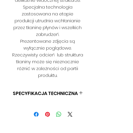
delikatnie widocznej strukturze.
Specjalna technologia
zastosowana na etapie
produkcji utrudnia wchłanianie
przez tkaninę płynów i wszelkich
zabrudzeń.
Prezentowane zdjęcia są
wyłącznie poglądowe.
Rzeczywisty odcień lub struktura
tkaniny może się nieznacznie
różnić w zależności od partii
produktu.
SPECYFIKACJA TECHNICZNA
SKŁAD: 100% POLIESTER
GRAMATURA: 300 G/M2
SZEROKOŚĆ: 140 CM
ODPORNOŚĆ NA ŚCIERANIE: > 40