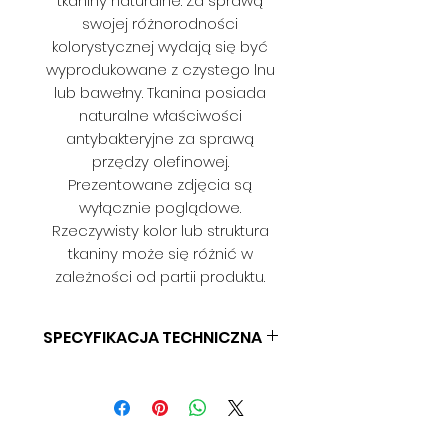
tkaniny naturalne. Za sprawą
swojej różnorodności
kolorystycznej wydają się być
wyprodukowane z czystego lnu
lub bawełny. Tkanina posiada
naturalne właściwości
antybakteryjne za sprawą
przędzy olefinowej.
Prezentowane zdjęcia są
wyłącznie poglądowe.
Rzeczywisty kolor lub struktura
tkaniny może się różnić w
zależności od partii produktu.
SPECYFIKACJA TECHNICZNA
SZERKOŚĆ: 142CM (+/-3CM)
SKŁAD: 100% OLEFIN
GRAMATURA: 230 G/M (+/-5%)
ODPORNOŚĆ NA ŚCIERANIE: 18