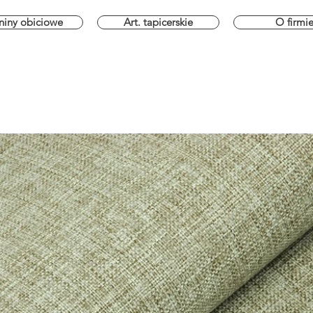
niny obiciowe
Art. tapicerskie
O firmi