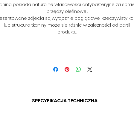
kanina posiada naturalne właściwości antybakteryjne za spra
przędzy olefinowej.
ezentowane zdjęcia są wyłącznie poglądowe. Rzeczywisty ko
lub struktura tkaniny może się różnić w zależności od partii
produktu.
SPECYFIKACJA TECHNICZNA
SZERKOŚĆ: 142CM (+/-3CM)
SKŁAD: 100% OLEFIN
GRAMATURA: 230 G/M (+/-5%)
ODPORNOŚĆ NA ŚCIERANIE: 18 000