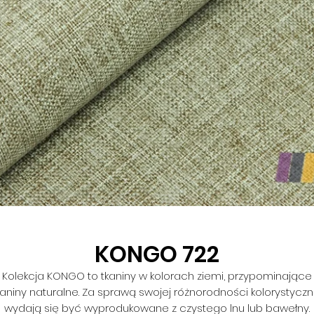
KONGO 722
Kolekcja KONGO to tkaniny w kolorach ziemi, przypominające
kaniny naturalne. Za sprawą swojej różnorodności kolorystyczn
wydają się być wyprodukowane z czystego lnu lub bawełny.