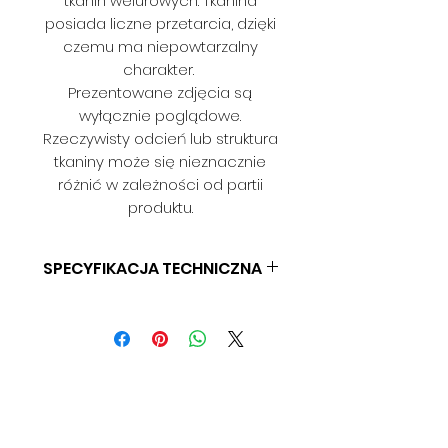
tkanin welurowych. Tkanina
posiada liczne przetarcia, dzięki
czemu ma niepowtarzalny
charakter.
Prezentowane zdjęcia są
wyłącznie poglądowe.
Rzeczywisty odcień lub struktura
tkaniny może się nieznacznie
różnić w zależności od partii
produktu.
SPECYFIKACJA TECHNICZNA
SKŁAD: 100% POLIESTER
GRAMATURA: BD
SZEROKOŚĆ: 140 CM
ODPORNOŚĆ NA ŚCIERANIE: BD