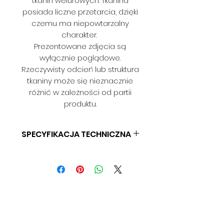
tkanin welurowych. Tkanina
posiada liczne przetarcia, dzięki
czemu ma niepowtarzalny
charakter.
Prezentowane zdjęcia są
wyłącznie poglądowe.
Rzeczywisty odcień lub struktura
tkaniny może się nieznacznie
różnić w zależności od partii
produktu.
SPECYFIKACJA TECHNICZNA
SKŁAD: 100% POLIESTER
GRAMATURA: BD
SZEROKOŚĆ: 140 CM
ODPORNOŚĆ NA ŚCIERANIE: BD