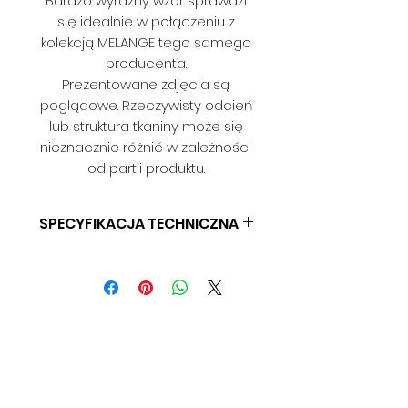
Bardzo wyraźny wzór sprawdzi
się idealnie w połączeniu z
kolekcją MELANGE tego samego
producenta.
Prezentowane zdjęcia są
poglądowe. Rzeczywisty odcień
lub struktura tkaniny może się
nieznacznie różnić w zależności
od partii produktu.
SPECYFIKACJA TECHNICZNA
SKŁAD: BD
GRAMATURA: BD
SZEROKOSĆ: 140 CM
ODPORNOŚĆ NA ŚCIERANIE: BD